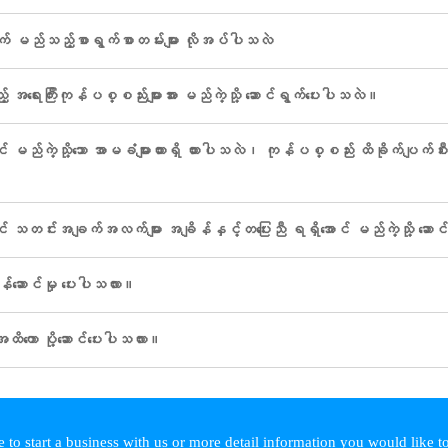
် မည်သည့်စာရွက်စာတမ်းများ လိုအပ်ပါသလဲ
အရေးကြီးကုန်ပစ္စည်းများအား မည်ကဲ့သို့ ဆောင်ရွက်ပေးပါသလဲ။
 မည်ကဲ့သို့သော အာမခံများထားရှိ ထားပါသလဲ၊ ကုန်ပစ္စည်း ထိခိုက်ပျက်စီးမှ
င် သတင်းအချက်အလက်များ အချိန်နှင့်တပြေးညီ ရရှိအောင် မည်ကဲ့သို့ ဆေ
ဆောင်မှု ပေးပါသလား။
ာအထိကော ပို့ဆောင်ပေးပါသလား။
 to start a business with us or more detail information you would like 