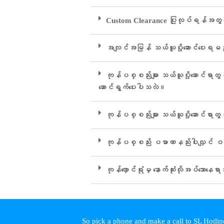
Custom Clearance ပြုလုပ်ရန်အတွက
အလျင်အမြန် သယ်ယူပို့ဆောင်ပေးရမည့် 
ကုန်ပစ္စည်းများ သယ်ယူပို့ဆောင်ရာတွင်
ဆောင်ရွက်ပေးပါသလဲ။
ကုန်ပစ္စည်းများ သယ်ယူပို့ဆောင်ရာတွ
ကုန်ပစ္စည်း ပမာဏနည်းပါးလျှင် ဝန်
ကုန်လှောင်ရုံမှ နောက်ဆုံးလိုအပ်သောနေရ
So pick a phone and make a call to SL Hotline