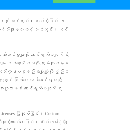
စည်း တင်သွင်း၊ တင်ပို့ခြင်း ဟု
ယ်ဂိတ်များမှတဆင့် တင်သွင်း၊ တင်
်ဆောင်မှုများကို ဆောင်ရွက်ပေးလျက် ရှိ
ှုပ်ထွေးနိုင်သလို ကျွမ်းကျင်မှုမ
ထုတ်ကုန်ပစ္စည်းအမျိုးမျိုးကို ပြည်ပ
းလိုလျှင် ဖြစ်စေ လုပ်ဆောင်ရမည့်
 အထူးအာမခံ ဆောင်ရွက်ပေးလျက် ရှိ
 Licenses ပြုလုပ်ခြင်း၊ Custom
ပို့ဆောင်ပေးခြင်း၊ ဆိပ်ကမ်း (သို့)