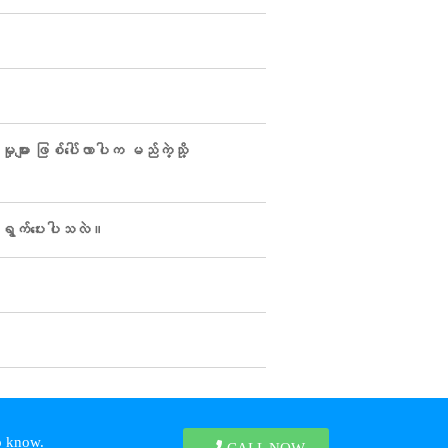
ုများ ဖြစ်ပေါ်လာပါက မည်ကဲ့သို့
ာင်ရွက်ပေးပါသလဲ။
to know.
CALL NOW