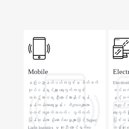
Mobile
Elect
နည်းပညာနယ်ပယ်အတွင်းမှ မိတ်ဖက်
Electron
လုပ်ငန်ရှင်များ့ ဈေးကွက်အတွင်း
စပ်ဆက် 
အစဉ်ထာဝရ ဦးဆောင်ထားနိုင်ရန်
နှင့်ဆက
မှန်ကန်သောဈေးနှုန်း၊ တိကျသေချာသော
အလျှင်အမ
သတင်းအချက်အလက်၊ သွက်လတ်
ဈေးကွက် 
မြန်ဆန်သော ပို့ဆောင်ပေးမှုများဖြင့် Super
ပြင်းထန
Light logistics မှ ကူညီ ဆောင်ရွက်ပေး
တန်းတူ 