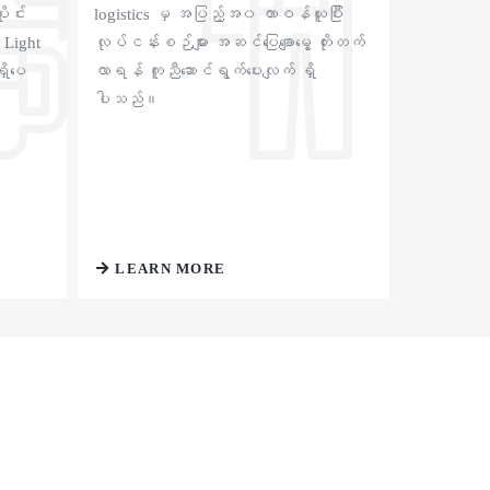
ုင်း
logistics မှ အပြည့်အ၀ တာဝန်ယူပြီး
 Light
လုပ်ငန်းစဉ်များ အဆင်ပြေချောမွေ့ တိုးတက်
ှိပေ
လာရန် ကူညီဆောင်ရွက်ပေးလျက် ရှိ
ပါသည်။
LEARN MORE