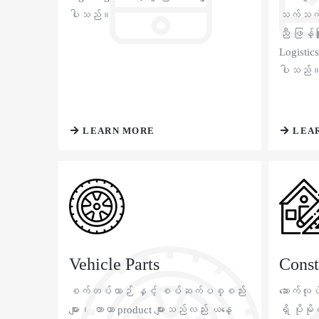
ပါသည်။
သက်သက်သ
ညီ ဖြန့်ဖ
Logistics
ပါသည်
LEARN MORE
LEA
Vehicle Parts
Const
စက်တပ်ယာဉ် နှင့် စပ်ဆက်ပစ္စည်း
ဆောက်လု
များ၊ တာယာ product များသည်လည်း ယနေ့
ရှိ ပိုမ