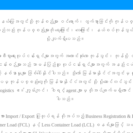
ယ်မြေအတွင်းသို့ ကုန်စည်များ ဝင်ရောက်၊ ထွက်ခွာခြင်းကို ကုန်ပစ္
ည်း ကုန်ပစ္စည်းများကို ရေကြောင်း၊ လေကြောင်း၊ နယ်စပ်ကုန်သွ
ပို့ လျက်ရှိပေသည်။
စီးပွားရေးလုပ်ငန်းရှင်များအတွက် အကောင်းဆုံးသော ကုန်သွင်း၊ ကုန်ပို့ ဝန
န်းစဉ်များသည် သာမန်ပြည်သူ လုပ်ငန်းရှင်များအတွက် အနည်းငယ်မျှ ရ
 နစ်နာမှုများ ဖြစ်ပေါ်နိုင်ပါသည်။ သို့သော် မြန်မာနိုင်ငံအတွင်းမှ 
်ပမှ ကုန်ပစ္စည်းတွေကို မြန်မာနိုင်ငံအတွင်း သို့ ပို့ဆောင်တင်သွင်
Logistics ဧ။် ကျွမ်းကျင်၊ ဝါရင့် agent များမှ လိုအပ်ချက်မရှိအောင်
ပါသည်။
းအား Import / Export ပြုလုပ်ရန် လိုအပ်သည့် Business Registration &
ner Load (FCL) နှင့် Less Container Load (LCL) စနစ်များဖြင့် သယ်ယူ