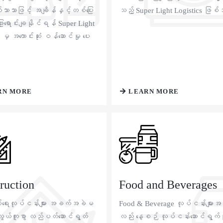
ာသာဖြင့် အချိန်နှင့်တစ်ပြေး
သည့် Super Light Logistics ဖြ
ြူးရောင်းချနိုင်ရန် Super Light
 မှ အကောင်းဆုံး ဝန်ဆောင်မှု ပေး
။
RN MORE
LEARN MORE
ruction
Food and Beverages
ပ်ရေးလုပ်ငန်းများ အခက်အခဲမ
Food & Beverage လုပ်ငန်းများအ
ိုလွယ်ကူစွာ လည်ပတ်ဆောင်ရွတ်
လည်း နေ့စဉ် လုပ်ငန်းဆောင်ရွက်မှု