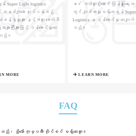
န် Super Light logistics
ဧ။် သယ်ယူပို့ဆောင် ဖြန့်ဖြူးရေးအပိ
် စနစ်ကျသော လုပ်ငန်းစဉ်
တွင် လျစ်ဟာမှုမရှိစေရန် Super
မံခန့်ခွဲမှုများ နှင့်အတူ ခေတ်မီ
Logistics မှ ဝန်ဆောင်မှု ပေးလျက်ရ
များကြီးများဖြင့် ဝန်ဆောင်မှုပေး
သည်။
ိသည်။
RN MORE
LEARN MORE
FAQ
သည်၊ သို့သော် ကုမ္ပဏီ လိုင်စင် မရှိသေးဘူး။