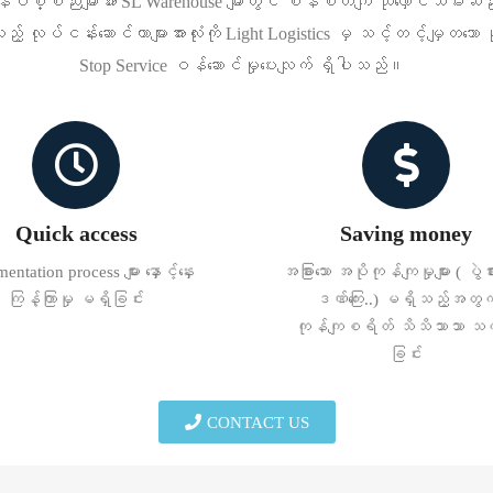
်ပစ္စည်းများအား SL Warehouse များတွင် စနစ်တကျ သိုလှောင်သိမ်းဆည်းပ
လုပ်ငန်းဆောင်တာများအားလုံးကို Light Logistics မှ သင့်တင့်မျှတသော န
Stop Service ဝန်ဆောင်မှုပေးလျက် ရှိပါသည်။
Quick access
Saving money
ntation process များ နှောင့်နှေး
အခြားသော အပိုကုန်ကျမှုများ ( ပွ
ကြန့်ကြာမှု မရှိခြင်း
ဒဏ်ကြေး..) မရှိသည့်အတွက
ကုန်ကျစရိတ် သိသိသာသာ သက
ခြင်း
CONTACT US