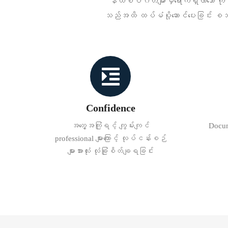
နယ်စပ်ဂိတ်များမှရောက်ရှိလာသော ကုန
သည်အထိ ထပ်မံပို့ဆောင်ပေးခြင်း စသည့် 
Confidence
အတွေ့အကြုံရင့် ကျွမ်းကျင်
Docume
professional များကြောင့် လုပ်ငန်းစဉ်
များအားလုံး လုံခြုံစိတ်ချရခြင်း