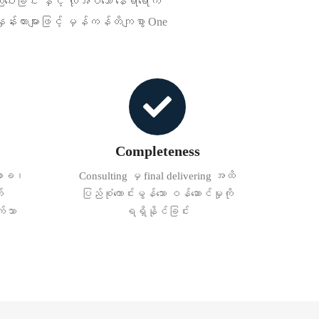
ေးခြင်း နှင့် လိုအပ်သော နေရာရောက်
ှုန်းထားများဖြင့် မှန်ကန်တိကျစွာ One
Completeness
ဲစားခ၊
Consulting မှ final delivering အထိ
်
ပြည်စုံကောင်းမွန်သော ဝန်ဆောင်မှုကို
်သာ
ရရှိနိုင်ခြင်း