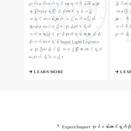
မျက်မှေက်ခေတ်တွင် ဈေးကွက်စိန်ခေါ်မှုများ
နိုင်စေရ
စွာ ကြုံတွေ့နေရပြီး ပိုမိုကောင်းမွန်သည့်
အနေဖြင့
အခွင့်အလမ်းများကို စဉ်ဆက်မပြတ်
များ၊ စီ
ရှာဖွေနေရပေသည်။ ကုန်ကျစရိတ်
စက်ကိရိယာ
သက်သာစွာဖြင့် ကုန်ထုတ်စွမ်းအားများ ပိုမို
လျက် ရှ
တိုးတက်လာစေရန် Super Light Logistics
မှ ကူညီပေးနိုင်ဖို့ အစဉ်ကြိုးစား တောင်ရွက်
ပေးလျက် ရှိပါသည်။
LEARN MORE
LEA
Export/Import လုပ်ငန်းဆောင်ရွက်လို