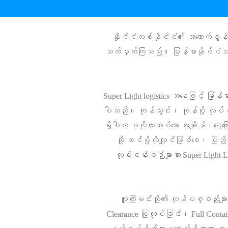
နိုင်ငံတစ်နိုင်ငံ၏ အကောက်ခွန်န
သတ်မှတ်ကြသည်။ မြန်မာနိုင်ငံသည်လ
Super Light logistics အနေဖြင့် မြန်မာ
ပါသည်။ ကုန်သွင်း၊ ကုန်ပို့ လုပ်င
ရှိပါက မလိုလားအပ်သော အချိန်၊ငွေကြေး
သို့ တင်ပို့လိုလျှင်ဖြစ်စေ၊ ပြည
လုပ်ငန်းစဉ်များအား Super Light 
လူကြီးမင်းတို့၏ ကုန်ပစ္စည်းမျာ
Clearance ပြုလုပ်ခြင်း၊ Full Contai