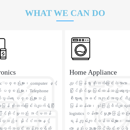
WHAT WE CAN DO
ronics
Home Appliance
ic ပစ္စည်းများ၊ computer နှင့်
လျှင်မြန်စွာ တိုးတက်ပြောင်းလဲလာသော
ပစ္စည်းများ၊ Telephone
ပြိုင်ဆိုင်မှု ပြင်းထန်သည့် ဈေးကွ
်သွယ်ရေး ပစ္စည်းများသည်
စီးပွားရေး အခင်းအကျင်းအတွင်း တိ
ြန် တိုးတက်ပြောင်းလဲလျက်ရှိပြီး
မြန်ဆန်သော၊ ယုံကြည်စိတ်ချရသေ
ပြိုင်ဆိုင်မှုလည်း အင်မတန်
logistics ဝန်ဆောင်မှုများဖြည့်ဆည်းပ
်လှသည်။ နိုင်ငံတကာနှင့်
ရန် ကျွမ်းကျင်ဝန်ထမ်းများ၊ အကောင
ဈေးကွက်အတွင်း ကုန်ကျစရိတ်
သော နည်းပညာများဖြင့် ပေါင်းစပ်ဖွဲ့