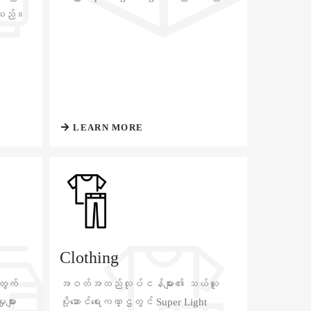
စ်သည်။
LEARN MORE
Clothing
တွက်
အဝတ်အထည်လုပ်ငန်များ၏ သယ်ယူ
များ
ပို့ဆောင်ရေးကဏ္ဌတွင် Super Light