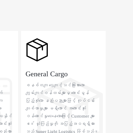
General Cargo
စနစ်တကျ လေ့ကျင့်သင်ကြားထားသော
က်
ကျွမ်းကျင်ဝန်ထမ်းများမှ ကောင်းမွန်
ကျ
ပြည့်စုံသော နည်းပညာများဖြင့် လုပ်ငန်း
ာ
လျစ်ဟာမှုများ မရှိအောင် အကောင်းဆုံး
ေးနိုင်
ဝန်ဆောင်မှုပေးနေသောကြောင့် Customer များ
်းဆုံး
ဧ။် ယုံကြည်မှုကို အပြည့်အဝရရှိထား
စည်းထား
သည့် Super Light Logistics ဖြစ်သည်။