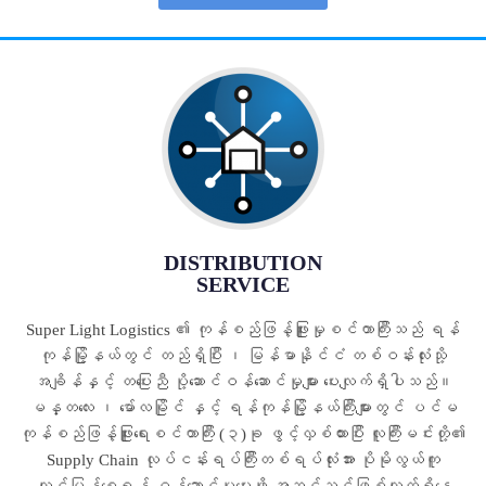
DISTRIBUTION
SERVICE
Super Light Logistics ၏ ကုန်စည်ဖြန့်ဖြူးမှုစင်တာကြီးသည် ရန်
ကုန်မြို့နယ်တွင် တည်ရှိပြီး ၊ မြန်မာနိုင်ငံ တစ်ဝန်းလုံးသို့
အချိန်နှင့် တပြေးညီ ပို့ဆောင်ဝန်ဆောင်မှုများ ပေးလျက်ရှိပါသည်။
မန္တလေး ၊ မော်လမြိုင် နှင့် ရန်ကုန်မြို့နယ်ကြီးများတွင် ပင်မ
ကုန်စည်ဖြန့်ဖြူးရေးစင်တာကြီး (၃)ခု ဖွင့်လှစ်ထားပြီး လူကြီးမင်းတို့၏
Supply Chain လုပ်ငန်းရပ်ကြီးတစ်ရပ်လုံးအား ပိုမိုလွယ်ကူ
လျင်မြန်စေရန် ဝန်ဆောင်မှုပေးဖို့ အဆင့်သင့်ဖြစ်လျက်ရှိနေ