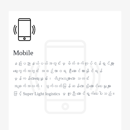
Mobile
နည်းပညာနယ်ပယ်အတွင်းမှ မိတ်ဖက်လုပ်ငန်ရှင်များ့
ဈေးကွက်အတွင်း အစဉ်ထာဝရ ဦးဆောင်ထားနိုင်ရန်
မှန်ကန်သောဈေးနှုန်း၊ တိကျသေချာသော သတင်း
အချက်အလက်၊ သွက်လတ်မြန်ဆန်သော ပို့ဆောင်ပေးမှုများ
ဖြင့် Super Light logistics မှ ကူညီ ဆောင်ရွက်ပေးပါသည်။