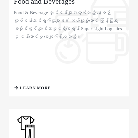
Food and Beverages
Food & Beverage လုပ်ငန်းများအတွက်လည်း နေ့စဉ်
လုပ်ငန်းဆောင်ရွက်မှုများဧ။် သယ်ယူပို့ဆောင် ဖြန့်ဖြူးရေး
အပိုင်းတွင် လျစ်ဟာမှုမရှိစေရန် Super Light Logistics
မှ ဝန်ဆောင်မှု ပေးလျက်ရှိပေသည်။
LEARN MORE