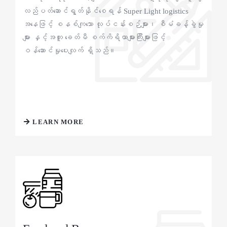
လည်ပတ်ဆောင်ရွတ်နိုင်စေရန် Super Light logistics
အနေဖြင့် စနစ်ကျသော လုပ်ငန်းစဉ်များ၊ စီမံခန့်ခွဲမှု
များ နှင့်အတူ ခေတ်မီ စက်ကိရိယာများကြီးများဖြင့်
ဝန်ဆောင်မှုပေးလျက် ရှိသည်။
LEARN MORE