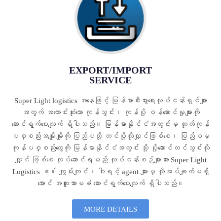
EXPORT/IMPORT
SERVICE
Super Light logistics အနေဖြင့် မြန်မာစီးပွားရေးလုပ်ငန်းရှင်များ
အတွက် အကောင်းဆုံးသော ကုန်သွင်း၊ ကုန်ပို့ ဝန်ဆောင်မှုများကို
ဆောင်ရွက်ပေးလျက် ရှိပါသည်။ မြန်မာနိုင်ငံအတွင်းမှ ထုတ်ကုန်
ပစ္စည်းအမျိုးမျိုးကို ပြည်ပသို့ တင်ပို့လိုလျှင်ဖြစ်စေ၊ ပြည်ပမှ
ကုန်ပစ္စည်းတွေကို မြန်မာနိုင်ငံအတွင်း သို့ ပို့ဆောင်တင်သွင်းလို
လျှင် ဖြစ်စေ လုပ်ဆောင်ရမည့် လုပ်ငန်းစဉ်များအား Super Light
Logistics ဧ။် ကျွမ်းကျင်၊ ဝါရင့် agent များမှ လိုအပ်ချက်မရှိ
အောင် အထူးအာမခံ ဆောင်ရွက်ပေးလျက် ရှိပါသည်။
MORE DETAILS