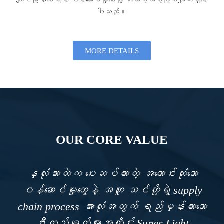
ပါသည်။
MORE DETAILS
OUR CORE VALUE​
နှလုံးသားထဲက ပေးဆပ်ထားတဲ့ အကောင်းဆုံးသော
ဝန်ဆောင်မှုတွေနဲ့ အတူ သင်တို့ရဲ့ supply
chain process အားလုံးအတွက် ရည်မှန်းထားသော
ဦးတည်ချက်များအတိုင်း Super Light