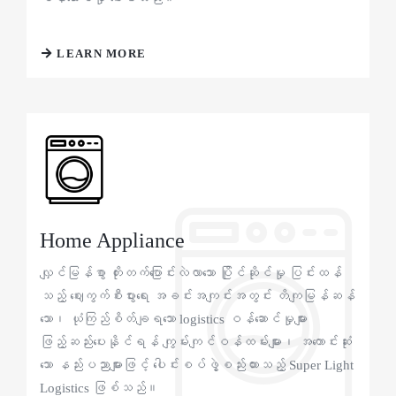
LEARN MORE
Home Appliance
လျှင်မြန်စွာ တိုးတက်ပြောင်းလဲလာသော ပြိုင်ဆိုင်မှု ပြင်းထန်
သည့် ဈေးကွက်စီးပွားရေး အခင်းအကျင်းအတွင်း တိကျမြန်ဆန်
သော၊ ယုံကြည်စိတ်ချရသော logistics ဝန်ဆောင်မှုများ
ဖြည့်ဆည်းပေးနိုင်ရန် ကျွမ်းကျင်ဝန်ထမ်းများ၊ အကောင်းဆုံး
သော နည်းပညာများဖြင့် ပေါင်းစပ်ဖွဲ့စည်းထားသည့် Super Light
Logistics ဖြစ်သည်။