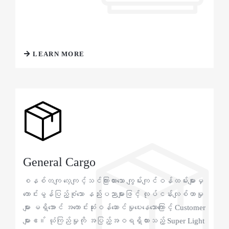
LEARN MORE
General Cargo
စနစ်တကျ လေ့ကျင့်သင်ကြားထားသော ကျွမ်းကျင်ဝန်ထမ်းများမှ
ကောင်းမွန်ပြည့်စုံသော နည်းပညာများဖြင့် လုပ်ငန်းလျစ်ဟာမှု
များ မရှိအောင် အကောင်းဆုံးဝန်ဆောင်မှုပေးနေသောကြောင့် Customer
များဧ။် ယုံကြည်မှုကို အပြည့်အဝရရှိထားသည့် Super Light