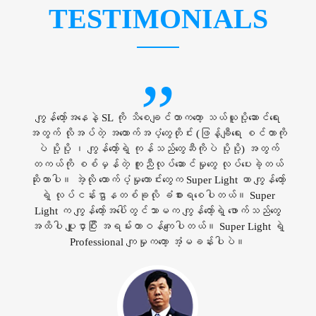
TESTIMONIALS
”
ကျွန်တော့်အနေနဲ့ SL ကို သိစေချင်တာကတော့ သယ်ယူပို့ဆောင်ရေး
အတွက် လိုအပ်တဲ့ အထောက်အပံ့တွေတိုင်း (ဖြန့်ချီရေး စင်တာကို
ပဲ ပို့ပို့ ၊ ကျွန်တော့်ရဲ့ ကုန်သည်တွေဆီကိုပဲ ပို့ပို့) အတွက်
တကယ်ကို စစ်မှန်တဲ့ ကူညီလုပ်ဆောင်မှုတွေ လုပ်ပေးခဲ့တယ်
ဆိုတာပါ။ အဲ့လို ထောက်ပံ့မှုကောင်းတွေက Super Light ဟာ ကျွန်တော့်
ရဲ့ လုပ်ငန်းဌာနတစ်ခုလို ခံစားရစေပါတယ်။ Super
Light က ကျွန်တော့်အပေါ်တွင်သာမက ကျွန်တော့်ရဲ့ ဖောက်သည်တွေ
အထိပါ ပျူငှာပြီး အရမ်းတာဝန်ကျေပါတယ်။ Super Light ရဲ့
Professional ကျမှုကတော့ အံ့မခန်းပါပဲ။