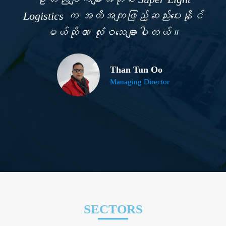
Logistics က အတိအကျဖြည့်ဆည်းပေးနိုင်
မယ်ဆိုတာ လုံးဝသေချာပါတယ်။
Than Tun Oo
Managing Director
SECTORS