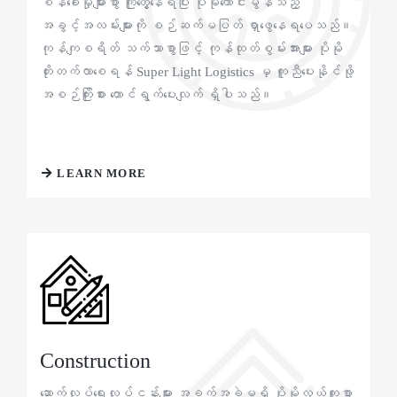
စိန်ခေါ်မှုများစွာ ကြုံတွေ့နေရပြီး ပိုမိုကောင်းမွန်သည့်
အခွင့်အလမ်းများကို စဉ်ဆက်မပြတ် ရှာဖွေနေရပေသည်။
ကုန်ကျစရိတ် သက်သာစွာဖြင့် ကုန်ထုတ်စွမ်းအားများ ပိုမို
တိုးတက်လာစေရန် Super Light Logistics မှ ကူညီပေးနိုင်ဖို့
အစဉ်ကြိုးစား တောင်ရွက်ပေးလျက် ရှိပါသည်။
LEARN MORE
Construction
ဆောက်လုပ်ရေးလုပ်ငန်းများ အခက်အခဲမရှိ ပိုမိုလွယ်ကူစွာ