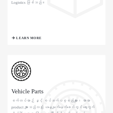
Logistics ဖြစ်သည်။
LEARN MORE
Vehicle Parts
စက်တပ်ယာဉ် နှင့် စပ်ဆက်ပစ္စည်းများ၊ တာယာ
product များသည်လည်း ယနေ့မျက်မှေက်ခေတ်တွင် ဈေးကွက်