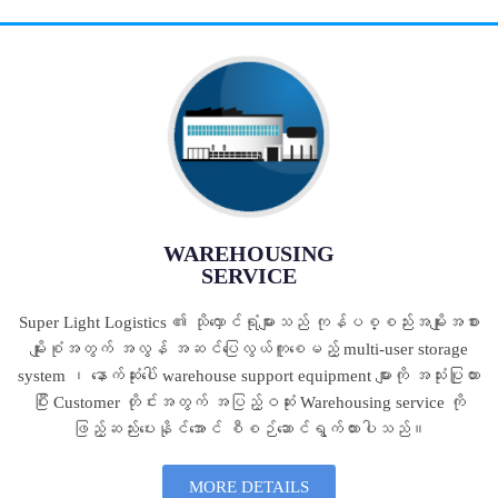
WAREHOUSING
SERVICE
Super Light Logistics ၏ သိုလှောင်ရုံများသည် ကုန်ပစ္စည်းအမျိုးအစား
မျိုးစုံအတွက် အလွန် အဆင်ပြေလွယ်ကူစေမည့် multi-user storage
system ၊ နောက်ဆုံးပေါ် warehouse support equipment များကို အသုံးပြုထား
ပြီး Customer တိုင်းအတွက် အပြည့်ဝဆုံး Warehousing service ကို
ဖြည့်ဆည်းပေးနိုင်အောင် စီစဉ်ဆောင်ရွက်ထားပါသည်။
MORE DETAILS