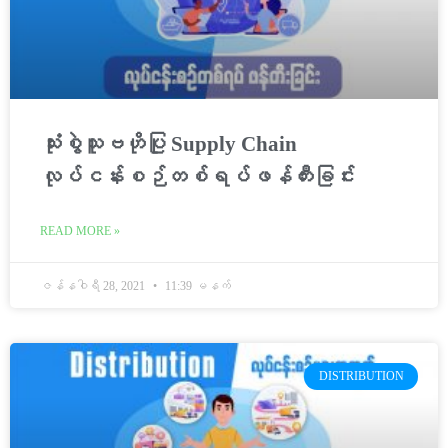
သုံးစွဲသူဗဟိုပြု Supply Chain
လုပ်ငန်းစဉ်တစ်ရပ်ဖန်တီးခြင်း
READ MORE »
ဇန်နဝါရီ 28, 2021
11:39 မနက်
DISTRIBUTION