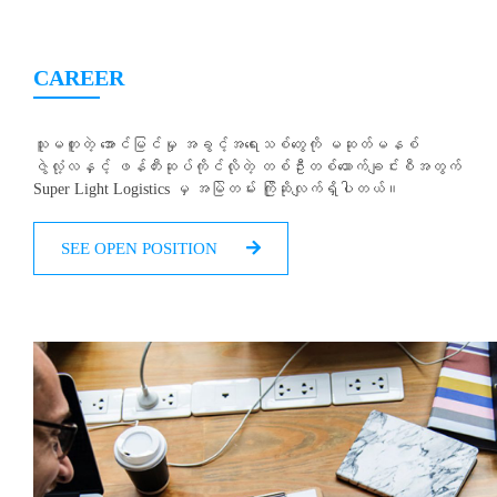
CAREER
သူမတူတဲ့ အောင်မြင်မှု အခွင့်အရေးသစ်တွေကို မဆုတ်မနစ်
ဇွဲလုံ့လနှင့် ဖန်တီးဆုပ်ကိုင်လိုတဲ့ တစ်ဦးတစ်ယောက်ချင်းစီအတွက်
Super Light Logistics မှ အမြဲတမ်း ကြိုဆိုလျက်ရှိပါတယ်။
SEE OPEN POSITION