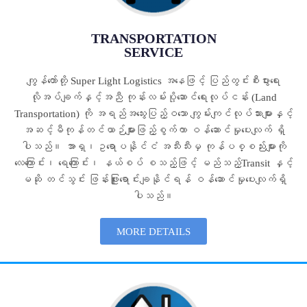
TRANSPORTATION
SERVICE
ကျွန်တော်တို့ Super Light Logistics အနေဖြင့် ပြည်တွင်းစီးပွားရေး
လိုအပ်ချက်နှင့်အညီ ကုန်းလမ်းပို့ဆောင်ရေးလုပ်ငန်း (Land
Transportation) ကို အရည်အသွေးပြည့်ဝသော ကျွမ်းကျင်လုပ်သားများနှင့်
အဆင့်မီကုန်တင်ယာဉ်များဖြည့်စွက်ကာ ဝန်ဆောင်မှုပေးလျက် ရှိ
ပါသည်။ အာရှ၊ဥရောပနိုင်ငံ အသီးသီးမှ ကုန်ပစ္စည်းများကို
လေကြောင်း၊ ရေကြောင်း၊ နယ်စပ် စသည့်ဖြင့် မည်သည့်Transit နှင့်
မဆို တင်သွင်း ဖြန်းဖြူးရောင်းချနိုင်ရန် ဝန်ဆောင်မှုပေးလျက်ရှိ
ပါသည်။
MORE DETAILS