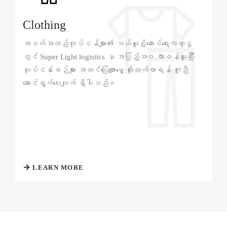
Clothing
အဝတ်အထည်လုပ်ငန်များ၏ သယ်ယူပို့ဆောင်ရေးကဏ္ဌ
တွင် Super Light logistics မှ အပြည့်အ၀ တာဝန်ယူပြီး
လုပ်ငန်းစဉ်များ အဆင်ပြေချောမွေ့ တိုးတက်လာရန် ကူညီ
ဆောင်ရွက်ပေးလျက် ရှိပါသည်။
LEARN MORE