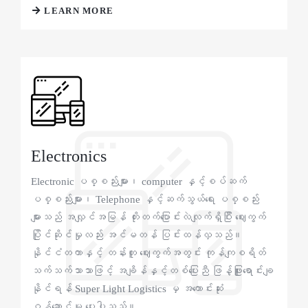
LEARN MORE
Electronics
Electronic ပစ္စည်းများ၊ computer နှင့်စပ်ဆက်
ပစ္စည်းများ၊ Telephone နှင့်ဆက်သွယ်ရေး ပစ္စည်း
များသည် အလျှင်အမြန် တိုးတက်ပြောင်းလဲလျက်ရှိပြီး ဈေးကွက်
ပြိုင်ဆိုင်မှုလည်း အင်မတန် ပြင်းထန်လှသည်။
နိုင်ငံတကာနှင့် တန်းတူ ဈေးကွက်အတွင်း ကုန်ကျစရိတ်
သက်သက်သာသာဖြင့် အချိန်နှင့်တစ်ပြေးညီ ဖြန့်ဖြူးရောင်းချ
နိုင်ရန် Super Light Logistics မှ အကောင်းဆုံး
ဝန်ဆောင်မှု ပေးပါသည်။