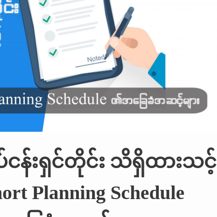
်ငန်းရှင်တိုင်း သိရှိထားသင့်
ort Planning Schedule