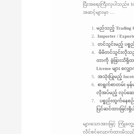
ပြီးအရေးကြီးလှပါသည်။ Im
အဆင့်များမှာ …
မည်သည့် Trading 
Importer / Exporter
တင်သွင်းမည့် ပစ္စည
မိမိတင်သွင်းလိုသည
တာကို ခွဲခြားသိရှိ
License များ လျှော
အသုံးပြုမည့် Incote
စာရွက်စာတမ်း မှန်မမ
လိုအပ်မည့် လုပ်ဆော
ပစ္စည်းထွက်နေစဉ
ပြင်ဆင်ထားခြင်းရှ
များသောအားဖြင့် ကြုံတွ
လိုင်စင်လျှောက်ထားမိသည့်