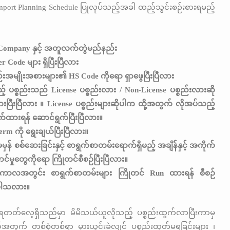
port Planning Schedule ပြုလုပ်သည့်အခါ ထည့်သွင်းစဉ်းစားရမည့်
Company နှင့် အတူလက်တွဲမည်နည်း
 Code များ ရှိပြီးပြီလား
်းအမျိုးအစားများ၏ HS Code ကိုရော ရှာဖွေပြီးပြီလား
့် ပစ္စည်းသည် License ပစ္စည်းလား / Non-License ပစ္စည်းလားဆို
ထားပြီးပြီလား ။ License ပစ္စည်းများဆိုပါက ထို့အတွက် လိုအပ်သည့်
က်ထားရန် ဆောင်ရွက်ပြီးပြီလား။
rm ကို ရွေးချယ်ပြီးပြီလား။
ှန် စစ်ဆေးခြင်းနှင့် စာရွက်စာတမ်းရောက်ရှိမည့် အချိန်နှင့် အကိုက်
င်မှုတွေကိုရော ကြိုတင်စီစဉ်ပြီးပြီလား။
်ကာလအတွင်း စာရွက်စာတမ်းများ ကြိုတင် Run ထားရန် စီစဉ်
ိပါသလား။
ေ့ရတတ်လေ့ရှိသည်မှာ မိမိသယ်ယူလိုသည့် ပစ္စည်းထွက်လာပြီးကာမှ
အတွက် တစ်စုံတစ်ရာ မှားယွင်းခဲ့လျှင် ပစ္စည်းထုတ်မရခြင်းများ ၊