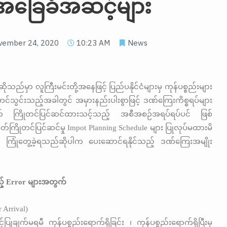
ခြေခံအဆင့်များ
vember 24, 2020
10:23 AM
News
ိုသည်မှာ လူကြီးမင်းတို့အနေဖြင့် ပြည်ပနိုင်ငံများမှ ကုန်ပစ္စည်းများ
င်သွင်းသည့်အခါတွင် အမှားနည်းပါးစွာဖြင့် ဒဏ်ကြေးကိစ္စရပ်များ
တွက် ကြိုတင်ပြင်ဆင်ထားသင့်သည့် အစီအစဉ်အရပ်ရပ်ပင် ဖြစ်
တ်ကြိုတင်ပြင်ဆင်မှု Impot Planning Schedule များ ပြုလုပ်မထားမိ
ာ ကြုံတွေ့ခဲ့ရသည်ဆိုပါက ပေးဆောင်ရနိုင်သည့် ဒဏ်ကြေးအမျိုး
့် Error များအတွက်
 Arrival)
င့်ပြုချက်မရမီ ကုန်ပစ္စည်းရောက်ရှိခြင်း ၊ ကုန်ပစ္စည်းရောက်ရှိပြီးမှ