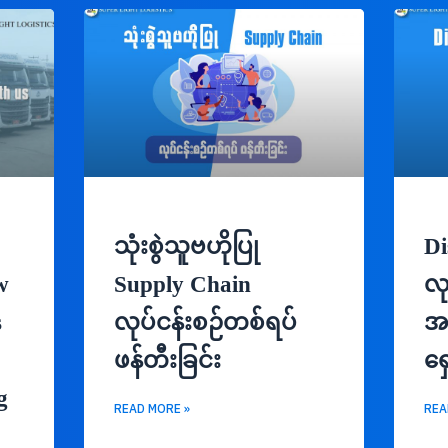
သုံးစွဲသူဗဟိုပြု
Di
w
Supply Chain
လု
s
လုပ်ငန်းစဉ်တစ်ရပ်
အ
ဖန်တီးခြင်း
ရှ
g
READ MORE »
REA