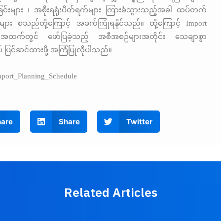
င်းများ ၊ အစိုးရရုံးပိတ်ရက်များ ကြားခံသွားသည့်အခါ ထပ်တက်
ျား စသည်တို့ကြောင့် အခက်ကြုံရနိုင်သည်။ ထို့ကြောင့် Import
 အထက်တွင် ဖော်ပြခဲ့သည့် အစီအစဉ်များအတိုင်း သေချာစွာ
 ပြင်ဆင်ထားဖို့ အကြံပြုလိုပါသည်။
mport_Planning_Schedule
are
Share
Twitter
Related Articles