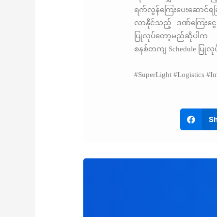
ရက်လွန်ကြေးပေးဆောင်ရခြ
လာနိုင်သည့် ဒဏ်ကြေးငွေမ
ပြုလုပ်တော့မည်ဆိုပါက
စနစ်တကျ Schedule ပြုလုပ်
#SuperLight #Logistics #I
Sh