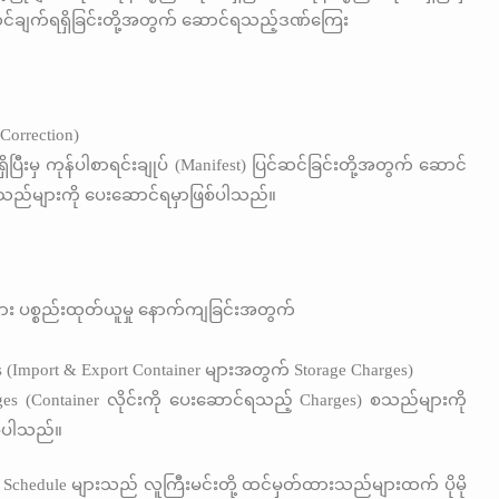
င်ဆင်ချက်ရရှိခြင်းတို့အတွက် ဆောင်ရသည့်ဒဏ်ကြေး
Correction)
ှိပြီးမှ ကုန်ပါစာရင်းချုပ် (Manifest) ပြင်ဆင်ခြင်းတို့အတွက် ဆောင်
ည်များကို ပေးဆောင်ရမှာဖြစ်ပါသည်။
ျား ပစ္စည်းထုတ်ယူမှု နောက်ကျခြင်းအတွက်
s (Import & Export Container များအတွက် Storage Charges)
es (Container လိုင်းကို ပေးဆောင်ရသည့် Charges) စသည်များကို
်ပါသည်။
ng Schedule များသည် လူကြီးမင်းတို့ ထင်မှတ်ထားသည်များထက် ပိုမို