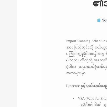
၏အ
No
Import Planning Schedule ဆ
အား ပြည်တွင်းသို့ ဝယ်ယူတ
မကြုံတွေ့ရနိုင်စေရန်အ
ပါသည်။ ထိုကဲ့သို့ အသေးစိ
ခဲ့ပါက အမှားတစ်စုံတစ်ရ
အစားများမှာ
Lincense နှင့် ပတ်သတ်သည
VPA (Valid for Prior
– လိုင်စင်/ပါမင် ခွ