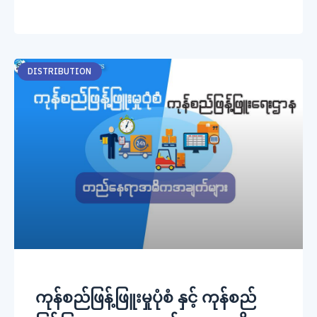
DISTRIBUTION
ကုန်စည်ဖြန့်ဖြူးမှုပုံစံ နှင့် ကုန်စည်