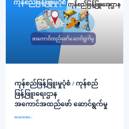
ကုန်စည်ဖြန့်ဖြူးမှုပုံစံ / ကုန်စည်
ဖြန့်ဖြူးရေးဌာန
အကောင်အထည်ဖော် ဆောင်ရွက်မှု
READ MORE »