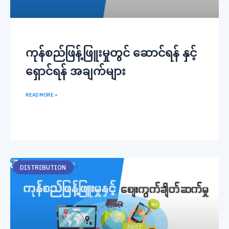
ကုန်စည်ဖြန့်ဖြူးမှုတွင် ဆောင်ရန် နှင့်
ရှောင်ရန် အချက်များ
READ MORE »
DISTRIBUTION