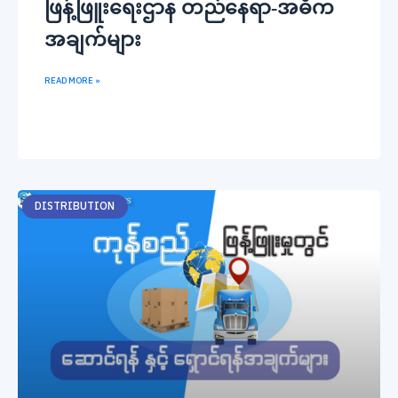
ဖြန့်ဖြူးရေးဌာန တည်နေရာ-အဓိက
အချက်များ
READ MORE »
DISTRIBUTION