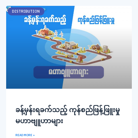
DISTRIBUTION
ခန့်မှန်းရခက်သည့် ကုန်စည်ဖြန့်ဖြူးမှု
မဟာဗျူဟာများ
READ MORE »