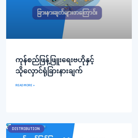
ကုန်စည်ဖြန့်ဖြူးရေးဗဟိုနှင့်
သိုလှောင်ရုံခြားနားချက်
READ MORE »
DISTRIBUTION