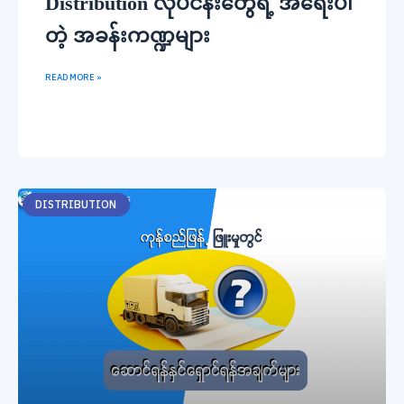
Distribution လုပ်ငန်းတွေရဲ့ အရေးပါ
တဲ့ အခန်းကဏ္ဍများ
READ MORE »
DISTRIBUTION