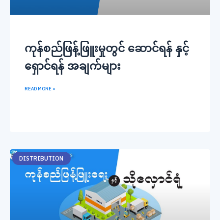
ကုန်စည်ဖြန့်ဖြူးမှုတွင် ဆောင်ရန် နှင့်
ရှောင်ရန် အချက်များ
READ MORE »
DISTRIBUTION