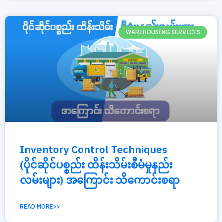
WAREHOUSING SERVICES
Inventory Control Techniques
(ပိုင်ဆိုင်ပစ္စည်း ထိန်းသိမ်းစီမံမှုနည်း
လမ်းများ) အကြောင်း သိကောင်းစရာ
READ MORE>>