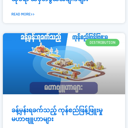
READ MORE>>
DISTRIBUTION
ခန့်မှန်းရခက်သည့် ကုန်စည်ဖြန့်ဖြူးမှု
မဟာဗျူဟာများ