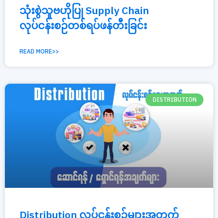
သုံးစွဲသူဗဟိုပြု Supply Chain
လုပ်ငန်းစဉ်တစ်ရပ်ဖန်တီးခြင်း
READ MORE>>
DISTRIBUTION
Distribution လုပ်ငန်းစဉ်များအတွက်