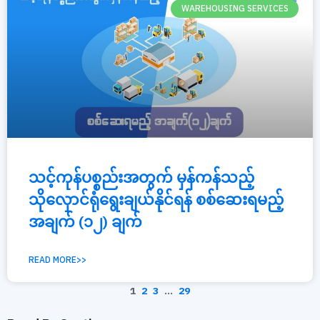
WAREHOUSING SERVICES
သင့်ကုန်ပစ္စည်းအတွက် မှန်ကန်သည့်
သိုလှောင်ရုံရွေးချယ်နိုင်ရန် စစ်ဆေးရမည့်
အချက် (၁၂) ချက်
READ MORE>>
1
2
3
…
29