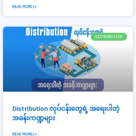
READ MORE>>
DISTRIBUTION
Distribution လုပ်ငန်းတွေရဲ့ အရေးပါတဲ့
အခန်းကဏ္ဍများ
READ MORE>>